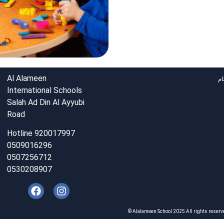
Al Alameen
ام
International Schools
Salah Ad Din Al Ayyubi
Road
Hotline 920017997
0509016296
0507256712
0530208907
© Alalameen School 2025 All rights reserv