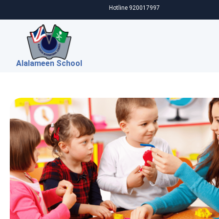
Hotline 920017997
Alalameen School