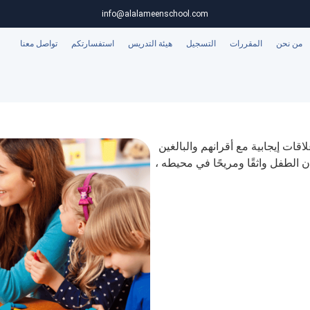
info@alalameenschool.com
من نحن
المقررات
التسجيل
هيئة التدريس
استفسارتكم
تواصل معنا
لاقات إيجابية مع أقرانهم والبالغين
كان الطفل واثقًا ومريحًا في محيطه ،