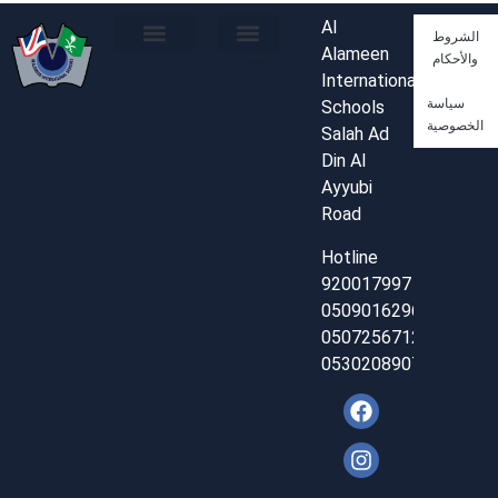
Al
الشروط
Alameen
والأحكام
Developed by Leap Design Pro
من نحن
هيئة التدريس
موعد زيارة
تواصل معنا
البوم الصور
البوم الفيديو
International
سياسة
Schools
الخصوصية
Salah Ad
Din Al
Ayyubi
Road
Hotline
920017997
0509016296
0507256712
0530208907