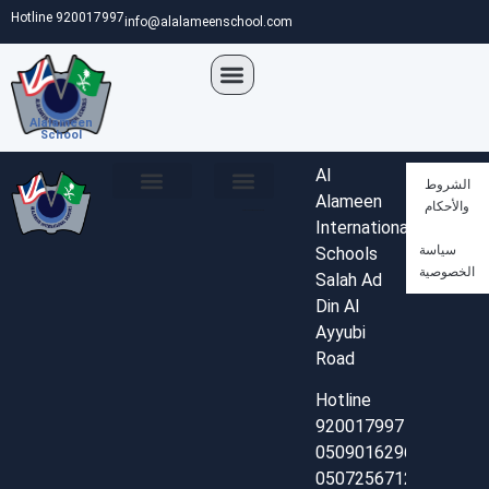
Hotline 920017997
info@alalameenschool.com
Alalameen
School
Al
الشروط
Alameen
والأحكام
Developed by Leap Design Pro
من نحن
هيئة التدريس
موعد زيارة
تواصل معنا
البوم الصور
البوم الفيديو
International
سياسة
Schools
الخصوصية
Salah Ad
Din Al
Ayyubi
Road
Hotline
920017997
0509016296
0507256712