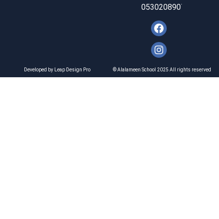
0530208907
Developed by Leap Design Pro
© Alalameen School 2025 All rights reserved